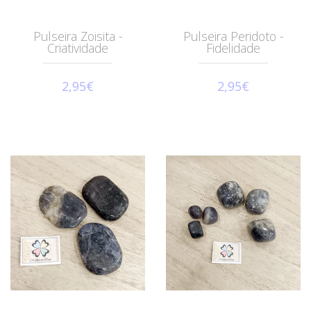
Pulseira Zoisita -
Pulseira Peridoto -
Criatividade
Fidelidade
2,95€
2,95€