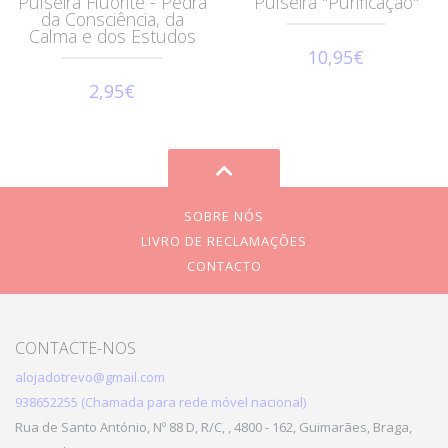
Pulseira Fluorite - Pedra
Pulseira "Purificação"
da Consciência, da
Calma e dos Estudos
10,95€
2,95€
SOBRE NÓS
LIVRO DE RECLAMAÇÕES
CONTACTO
CONTACTE-NOS
alojadotrevo@gmail.com
938652255 (Chamada para rede móvel nacional)
Rua de Santo António, Nº 88 D, R/C, , 4800 - 162, Guimarães, Braga,