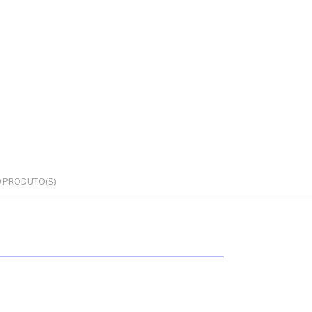
0
PRODUTO(S)
OS
PEDRAS SEMI PRECIOSAS
Cristais em bruto
Cristais rolados / polidos
Corações e outras formas
Japamalas