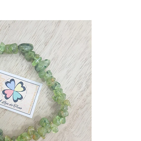
Fosseis
Selenita