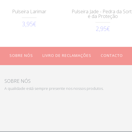
Pulseira Larimar
Pulseira Jade - Pedra da Sor
e da Proteção
3,95€
2,95€
SOBRE NÓS
LIVRO DE RECLAMAÇÕES
CONTACTO
SOBRE NÓS
A qualidade está sempre presente nos nossos produtos.