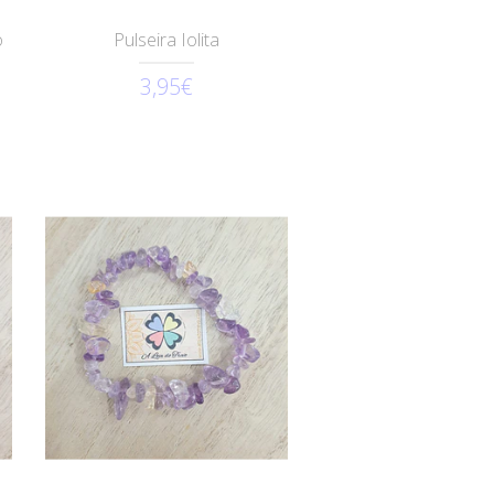
o
Pulseira Iolita
3,95€