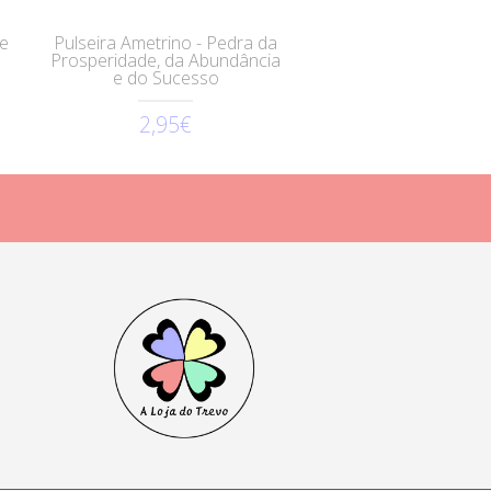
te
Pulseira Ametrino - Pedra da
Prosperidade, da Abundância
e do Sucesso
2,95€