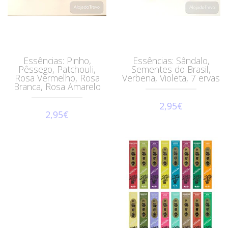
Essências: Pinho,
Essências: Sândalo,
Pêssego, Patchouli,
Sementes do Brasil,
Rosa Vermelho, Rosa
Verbena, Violeta, 7 ervas
Branca, Rosa Amarelo
2,95€
2,95€