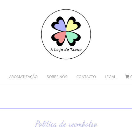
S
AROMATIZAÇÃO
SOBRE NÓS
CONTACTO
LEGAL
E VELA
RAS
CA DE PRIVACIDADE
PÓS, BANHOS, FLUÍDOS E SPRAYS
ORÁCULOS E LIVR
as de Cobre
as roladas
as Chip
Politica de reembolso
as - Simbologias