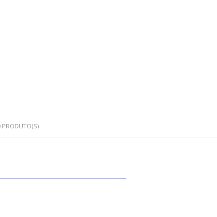
0
PRODUTO(S)
OS
PEDRAS SEMI PRECIOSAS
Cristais em bruto
Cristais rolados / polidos
Corações e outras formas
Japamalas