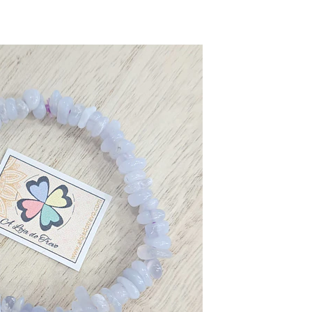
Fosseis
Selenita