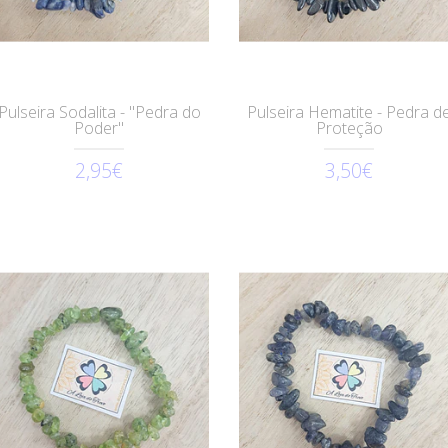
Pulseira Sodalita - "Pedra do
Pulseira Hematite - Pedra d
Poder"
Proteção
2,95€
3,50€