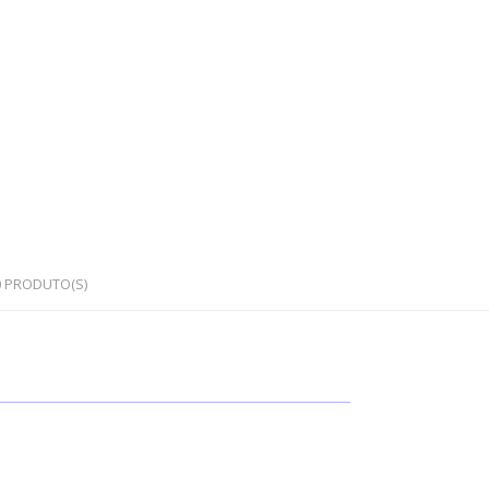
0
PRODUTO(S)
OS
PEDRAS SEMI PRECIOSAS
Cristais em bruto
Cristais rolados / polidos
Corações e outras formas
Japamalas