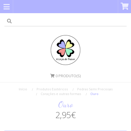
0
PRODUTO(S)
Início
Produtos Esotéricos
Pedras Semi Preciosas
Corações e outras formas
Ouro
Ouro
2,95€