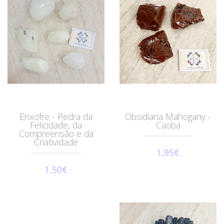
Enxofre - Pedra da
Obsidiana Mahogany -
Felicidade, da
Caoba
Compreensão e da
Criatividade
1,95€
1,50€