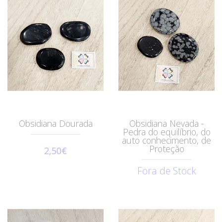
Obsidiana Dourada
Obsidiana Nevada -
Pedra do equilíbrio, do
auto conhecimento, de
Proteção
2,50€
Fora de Stock