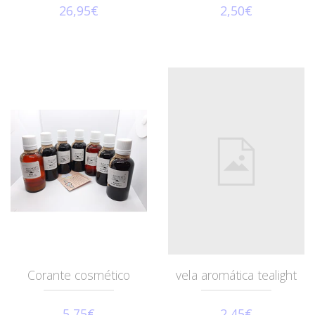
26,95€
2,50€
Corante cosmético
vela aromática tealight
5,75€
2,45€