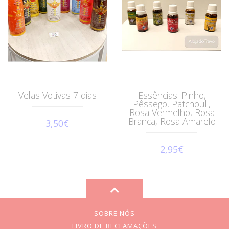
Velas Votivas 7 dias
Essências: Pinho,
Pêssego, Patchouli,
Rosa Vermelho, Rosa
Branca, Rosa Amarelo
3,50€
2,95€
SOBRE NÓS
LIVRO DE RECLAMAÇÕES