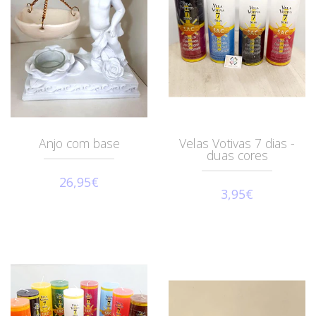
Anjo com base
Velas Votivas 7 dias -
duas cores
26,95€
3,95€