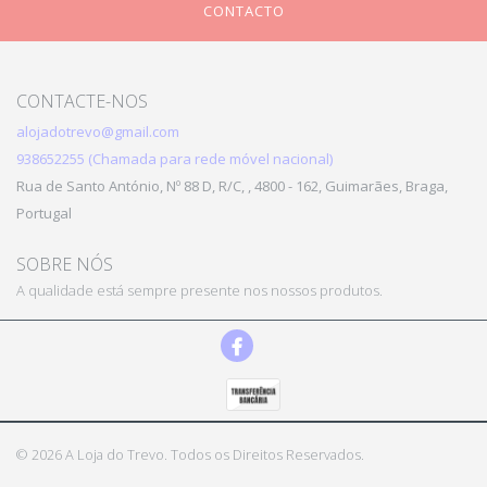
CONTACTO
CONTACTE-NOS
alojadotrevo@gmail.com
938652255 (Chamada para rede móvel nacional)
Rua de Santo António, Nº 88 D, R/C, , 4800 - 162, Guimarães, Braga,
Portugal
SOBRE NÓS
A qualidade está sempre presente nos nossos produtos.
© 2026 A Loja do Trevo. Todos os Direitos Reservados.