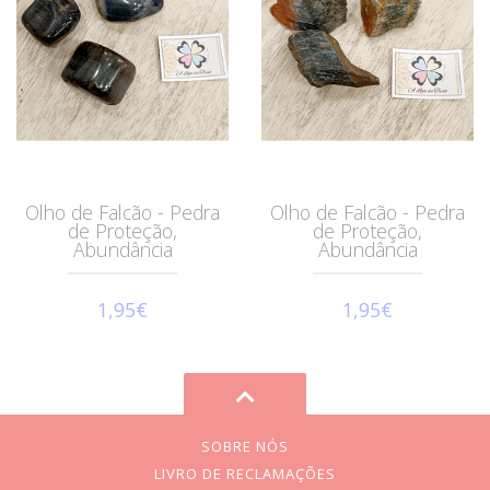
Olho de Falcão - Pedra
Olho de Falcão - Pedra
de Proteção,
de Proteção,
Abundância
Abundância
1,95€
1,95€
SOBRE NÓS
LIVRO DE RECLAMAÇÕES