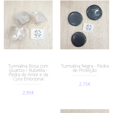
Turmalina Rosa com
Turmalina Negra - Pedra
Quartzo / Rubelita -
de Proteção
Pedra do Amor e da
Cura Emocional
2,75€
2,95€