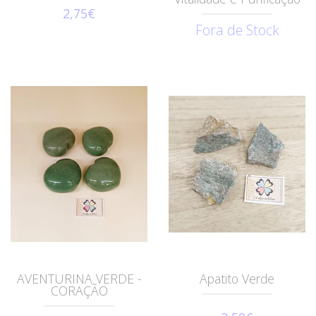
2,75€
Fora de Stock
AVENTURINA VERDE -
Apatito Verde
CORAÇÃO