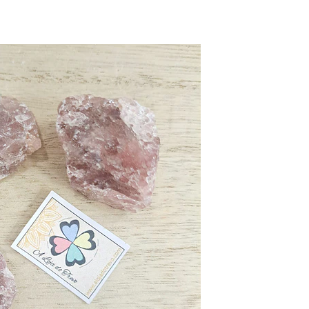
Fosseis
Selenita