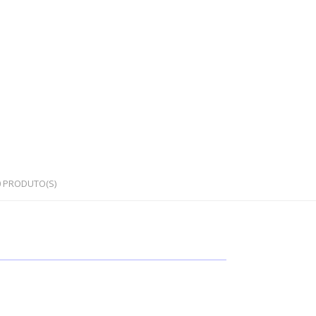
0
PRODUTO(S)
OS
PEDRAS SEMI PRECIOSAS
Cristais em bruto
Cristais rolados / polidos
Corações e outras formas
Japamalas