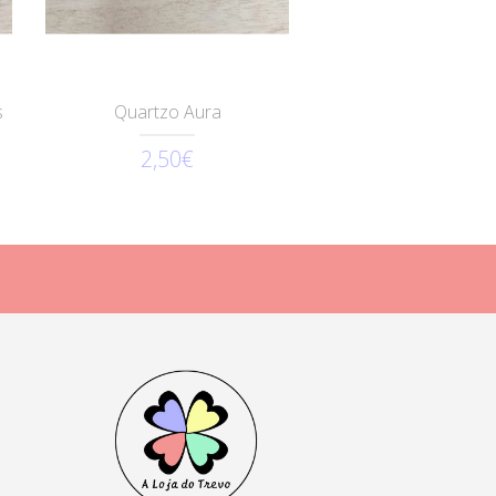
s
Quartzo Aura
2,50€