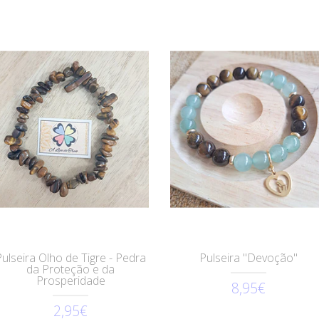
Pulseira Olho de Tigre - Pedra
Pulseira "Devoção"
da Proteção e da
Prosperidade
8,95€
2,95€