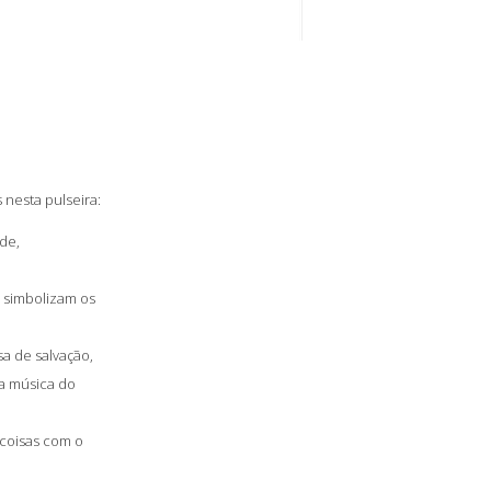
 nesta pulseira:
de,
, simbolizam os
sa de salvação,
 a música do
 coisas com o