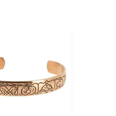
Fosseis
Selenita