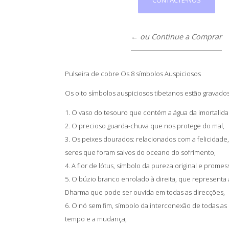
← ou Continue a Comprar
Pulseira de cobre Os 8 símbolos Auspiciosos
Os oito símbolos auspiciosos tibetanos estão gravados
1. O vaso do tesouro que contém a água da imortalida
2. O precioso guarda-chuva que nos protege do mal,
3. Os peixes dourados: relacionados com a felicidade
seres que foram salvos do oceano do sofrimento,
4. A flor de lótus, símbolo da pureza original e promes
5. O búzio branco enrolado à direita, que representa
Dharma que pode ser ouvida em todas as direcções,
6. O nó sem fim, símbolo da interconexão de todas as
tempo e a mudança,