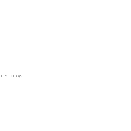
0
PRODUTO(S)
OS
PEDRAS SEMI PRECIOSAS
Cristais em bruto
Cristais rolados / polidos
Corações e outras formas
Japamalas