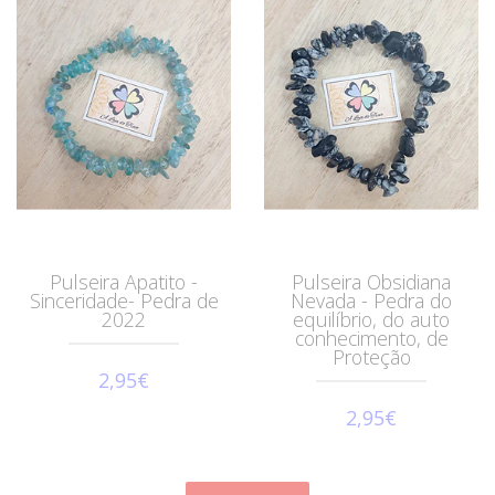
Pulseira Apatito -
Pulseira Obsidiana
Sinceridade- Pedra de
Nevada - Pedra do
2022
equilíbrio, do auto
conhecimento, de
Proteção
2,95€
2,95€