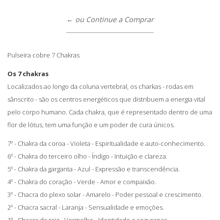
← ou Continue a Comprar
Pulseira cobre 7 Chakras
Os 7 chakras
Localizados ao longo da coluna vertebral, os charkas - rodas em
sânscrito - são os centros energéticos que distribuem a energia vital
pelo corpo humano. Cada chakra, que é representado dentro de uma
flor de lótus, tem uma função e um poder de cura únicos.
7º - Chakra da coroa - Violeta - Espiritualidade e auto-conhecimento.
6º - Chakra do terceiro olho - Índigo - Intuição e clareza.
5º - Chakra da garganta - Azul - Expressão e transcendência.
4º - Chakra do coração - Verde - Amor e compaixão.
3º - Chacra do plexo solar - Amarelo - Poder pessoal e crescimento.
2º - Chacra sacral - Laranja - Sensualidade e emoções.
1º - Chacra da raiz - Vermelho - Identidade e segurança.