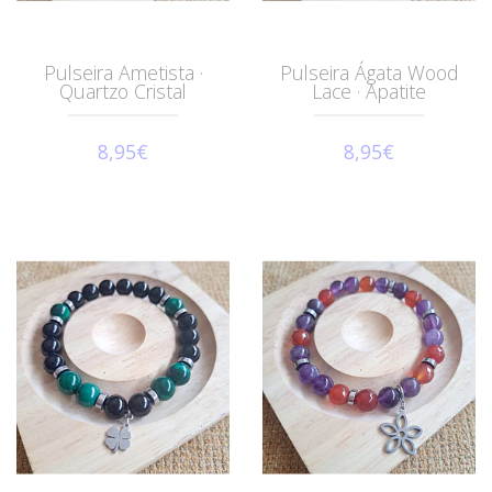
Pulseira Ametista ·
Pulseira Ágata Wood
Quartzo Cristal
Lace · Apatite
8,95€
8,95€