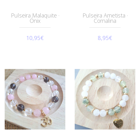
Pulseira Malaquite ·
Pulseira Ametista ·
Ónix
Cornalina
10,95€
8,95€