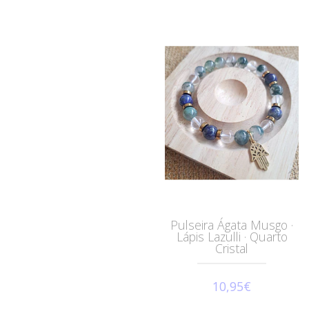
Pulseira Ágata Musgo ·
Lápis Lazulli · Quarto
Cristal
10,95€