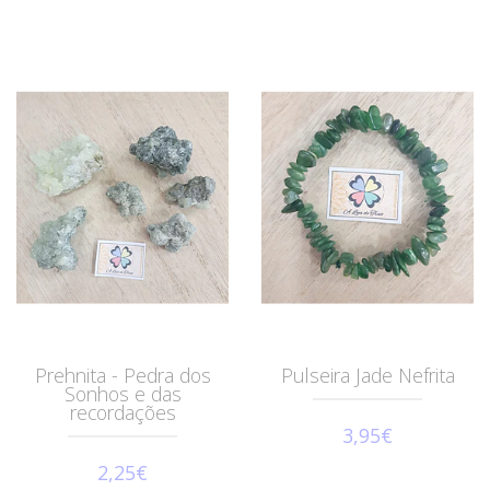
Prehnita - Pedra dos
Pulseira Jade Nefrita
Sonhos e das
recordações
3,95€
2,25€