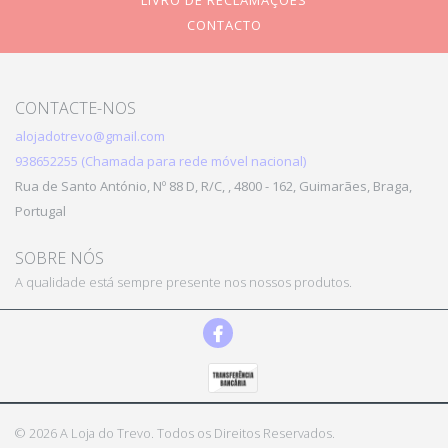
LIVRO DE RECLAMAÇÕES
CONTACTO
CONTACTE-NOS
alojadotrevo@gmail.com
938652255 (Chamada para rede móvel nacional)
Rua de Santo António, Nº 88 D, R/C, , 4800 - 162, Guimarães, Braga,
Portugal
SOBRE NÓS
A qualidade está sempre presente nos nossos produtos.
© 2026 A Loja do Trevo. Todos os Direitos Reservados.