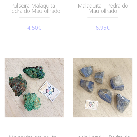
Pulseira Malaquita -
Malaquita - Pedra do
Pedra do Mau olhado
Mau olhado
4,50€
6,95€