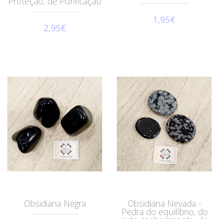
Proteção, de Purificação
1,95€
2,95€
Obsidiana Negra
Obsidiana Nevada -
Pedra do equilíbrio, do