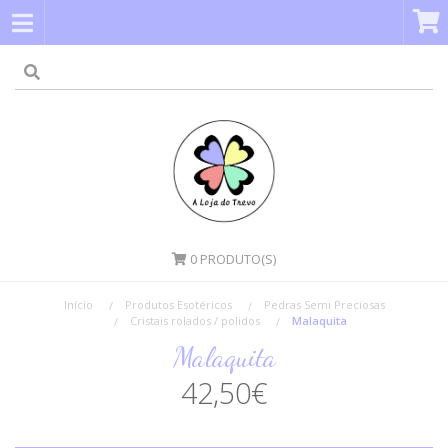
0
PRODUTO(S)
Início
Produtos Esotéricos
Pedras Semi Preciosas
Cristais rolados / polidos
Malaquita
Malaquita
42,50€