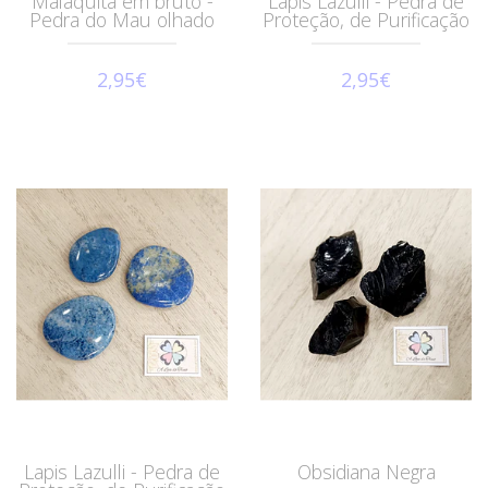
Malaquita em bruto -
Lapis Lazulli - Pedra de
Pedra do Mau olhado
Proteção, de Purificação
2,95€
2,95€
Lapis Lazulli - Pedra de
Obsidiana Negra