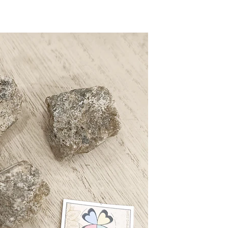
Fosseis
Selenita