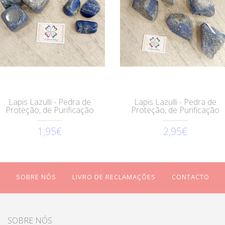
Lapis Lazulli - Pedra de
Lapis Lazulli - Pedra de
Proteção, de Purificação
Proteção, de Purificação
1,95€
2,95€
SOBRE NÓS
LIVRO DE RECLAMAÇÕES
CONTACTO
SOBRE NÓS