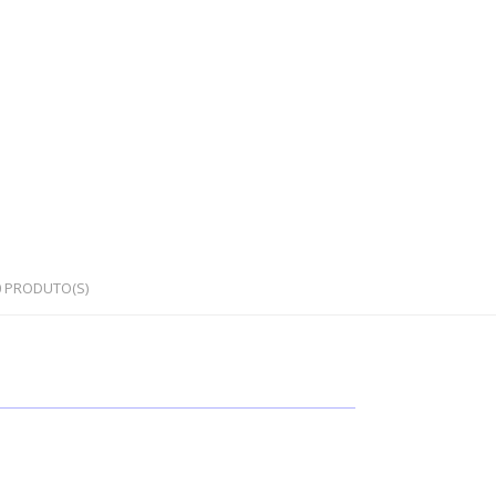
0
PRODUTO(S)
OS
PEDRAS SEMI PRECIOSAS
Cristais em bruto
Cristais rolados / polidos
Corações e outras formas
Japamalas