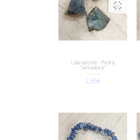
Labradorite - Pedra
"armadura"
2,95€