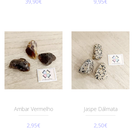
39,90€
9,95€
Ambar Vermelho
Jaspe Dálmata
2,95€
2,50€