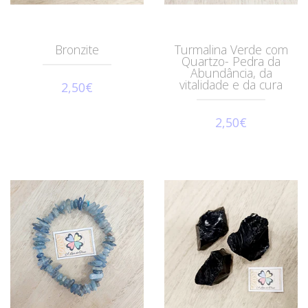
Bronzite
Turmalina Verde com
Quartzo- Pedra da
Abundância, da
vitalidade e da cura
2,50€
2,50€