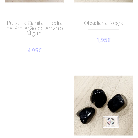
Pulseira Cianita - Pedra
Obsidiana Negra
de Proteção do Arcanjo
Miguel
1,95€
4,95€