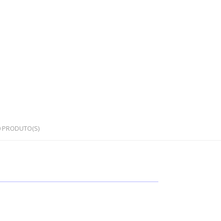
0
PRODUTO(S)
OS
PEDRAS SEMI PRECIOSAS
Cristais em bruto
Cristais rolados / polidos
Corações e outras formas
Japamalas