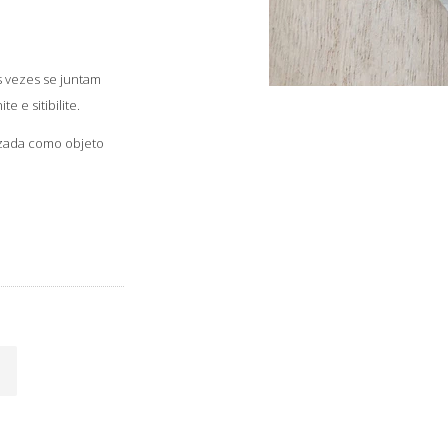
s vezes se juntam
e e sitibilite.
izada como objeto