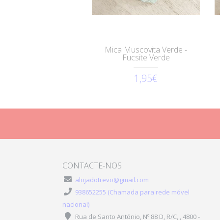
Mica Muscovita Verde -
Fucsite Verde
1,95€
CONTACTE-NOS
alojadotrevo@gmail.com
938652255 (Chamada para rede móvel
nacional)
Rua de Santo António, Nº 88 D, R/C, , 4800 -