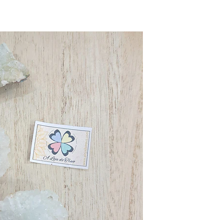
Fosseis
Selenita