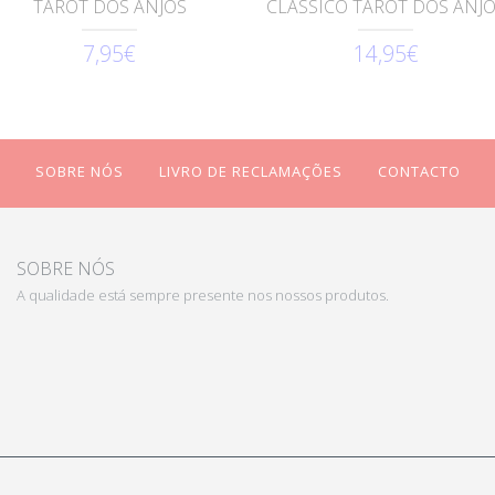
TAROT DOS ANJOS
CLÁSSICO TAROT DOS ANJ
7,95€
14,95€
SOBRE NÓS
LIVRO DE RECLAMAÇÕES
CONTACTO
SOBRE NÓS
A qualidade está sempre presente nos nossos produtos.