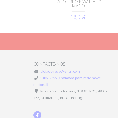
TAROT RIDER WAITE - O
MAGO
18,95€
CONTACTE-NOS
alojadotrevo@gmail.com
938652255 (Chamada para rede móvel
nacional)
Rua de Santo António, Nº 88 D, R/C, , 4800 -
162, Guimarães, Braga, Portugal