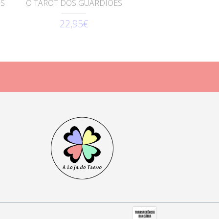
OS
O TAROT DOS GUARDIÕES
22,95€