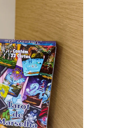
Fosseis
Selenita