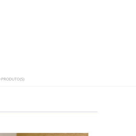
0
PRODUTO(S)
OS
PEDRAS SEMI PRECIOSAS
Cristais em bruto
Cristais rolados / polidos
Corações e outras formas
Japamalas