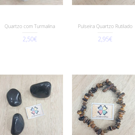
Quartzo com Turmalina
Pulseira Quartzo Rutilado
2,50€
2,95€