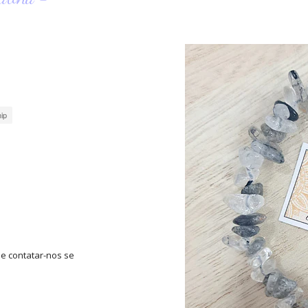
hip
e contatar-nos se