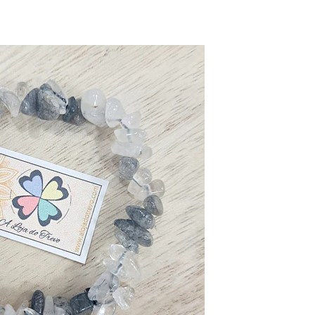
Fosseis
Selenita