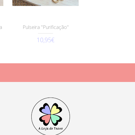
a
Pulseira "Purificação"
10,95€