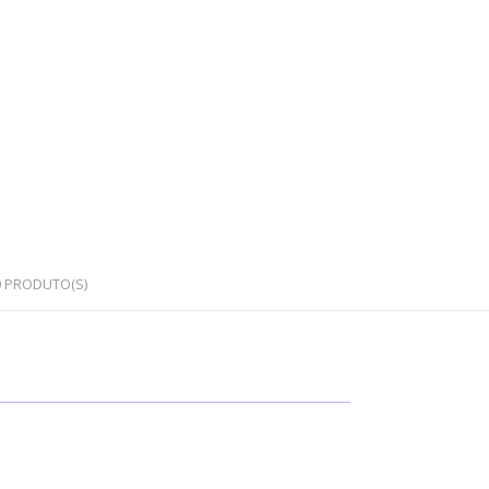
0
PRODUTO(S)
OS
PEDRAS SEMI PRECIOSAS
Cristais em bruto
Cristais rolados / polidos
Corações e outras formas
Japamalas