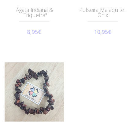
Ágata Indiana &
Pulseira Malaquite ·
"Triquetra"
Ónix
8,95€
10,95€