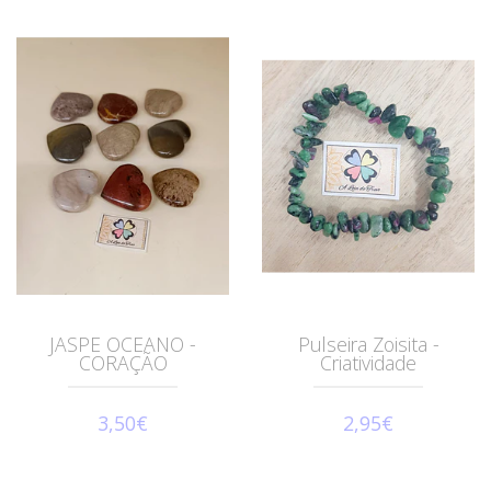
JASPE OCEANO -
Pulseira Zoisita -
CORAÇÃO
Criatividade
3,50€
2,95€