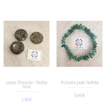
Jaspe Floresta / Riolita
Pulseira Jade Nefrita
Azul
3,95€
1,95€