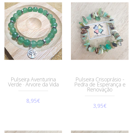
Pulseira Aventurina
Pulseira Crisoprásio -
Verde · Árvore da Vida
Pedra de Esperança e
Renovação
8,95€
3,95€