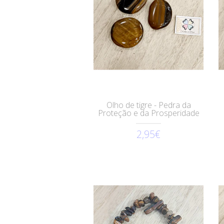
Olho de tigre - Pedra da
Proteção e da Prosperidade
2,95€