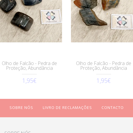
Olho de Falcão - Pedra de
Olho de Falcão - Pedra de
Proteção, Abundância
Proteção, Abundância
1,95€
1,95€
SOBRE NÓS
LIVRO DE RECLAMAÇÕES
CONTACTO