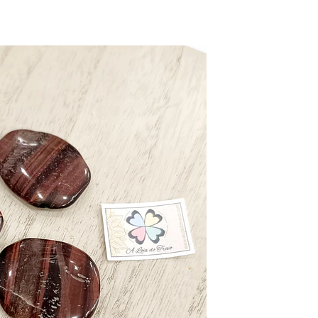
Fosseis
Selenita