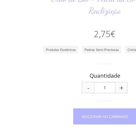
Realização
2,75€
Produtos Esotéricos
Pedras Semi Preciosas
Crista
Quantidade
-
+