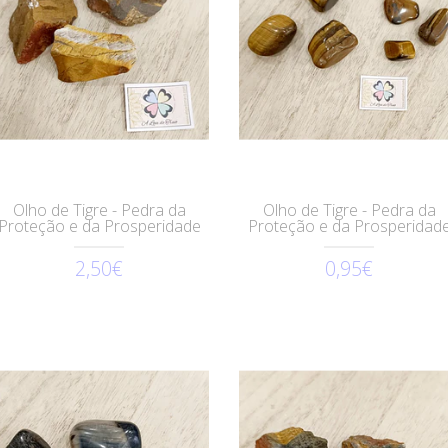
Olho de Tigre - Pedra da
Olho de Tigre - Pedra da
Proteção e da Prosperidade
Proteção e da Prosperidad
2,50€
0,95€