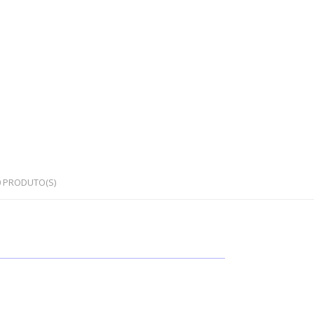
0
PRODUTO(S)
OS
PEDRAS SEMI PRECIOSAS
Cristais em bruto
Cristais rolados / polidos
Corações e outras formas
Japamalas