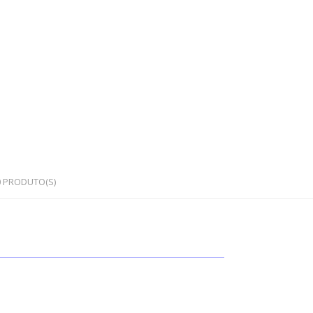
0
PRODUTO(S)
OS
PEDRAS SEMI PRECIOSAS
Cristais em bruto
Cristais rolados / polidos
Corações e outras formas
Japamalas