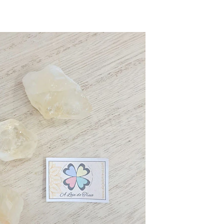
Fosseis
Selenita