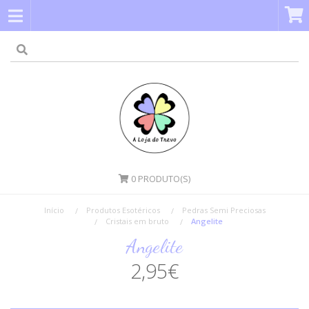
0
PRODUTO(S)
Início
Produtos Esotéricos
Pedras Semi Preciosas
Cristais em bruto
Angelite
Angelite
2,95€